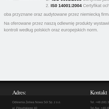
IS0 14001:2004
Certyfikat oc
oba przyznane oraz audytowane przez niemiecką fir
Na oferowane przez naszą odlewnię produkty wystaw
kontroli według polskich oraz europejskich norm.
Adres:
Kontakt
Odlewnia Żeliwa Nowa Sól Sp. z o.o.
Tel. +48 (68) 
ul. Piłsudskiego 40
Tel./fax. +48 