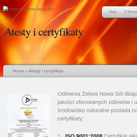
Start
O firmi
Atesty i certyfikaty
Home
» Atesty i certyfikaty
Odlewnia Żeliwa Nowa Sól dbają
jakości oferowanych odlewów i u
środowisko naturalne posiada n
certyfikaty:
ISO 9001:2008
Certyfikat jak